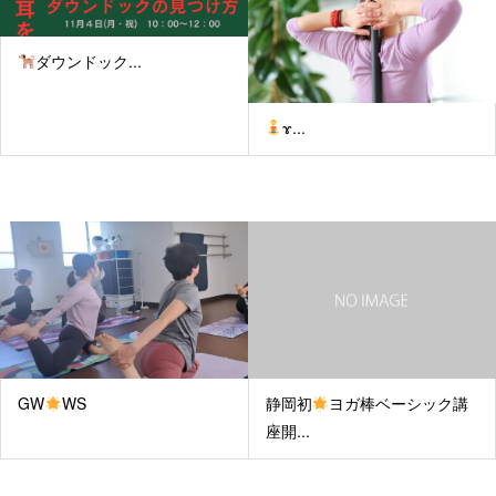
ダウンドック...
‍ɤ...
GW
WS
静岡初
ヨガ棒ベーシック講
座開...