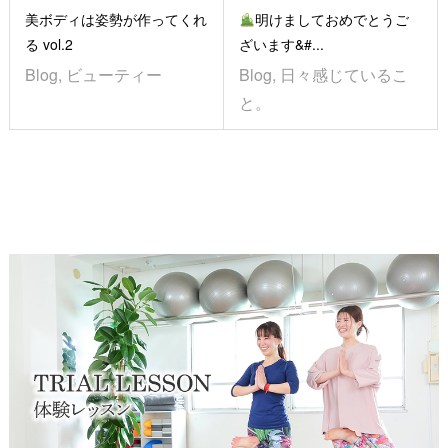
美ボディは姿勢が作ってくれ
明けましておめでとうご
る vol.2
ざいます&#...
Blog
,
ビューティー
Blog
,
日々感じているこ
と。