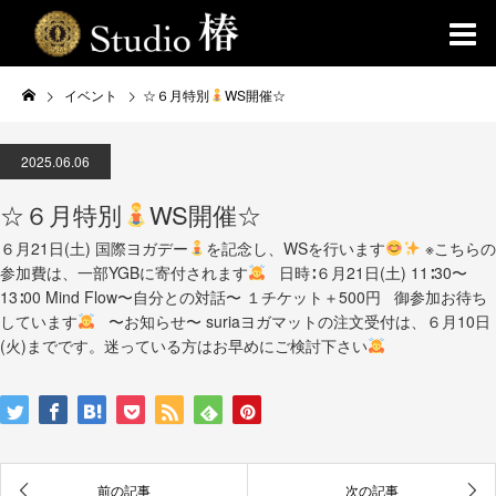
イベント
☆６月特別
WS開催☆
2025.06.06
☆６月特別
WS開催☆
６月21日(土) 国際ヨガデー
を記念し、WSを行います
※こちらの
参加費は、一部YGBに寄付されます
日時∶６月21日(土) 11∶30〜
13∶00 Mind Flow〜自分との対話〜 １チケット＋500円 御参加お待ち
しています
〜お知らせ〜 suriaヨガマットの注文受付は、６月10日
(火)までです。迷っている方はお早めにご検討下さい